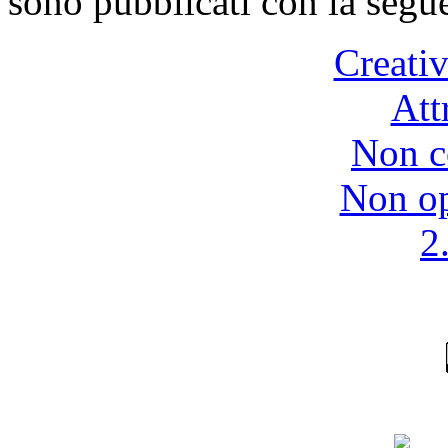
sono pubblicati con la segu
Creat
Att
Non c
Non op
2.