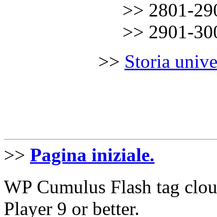
……………
.
.
.
.
.
>> 2801-29
……………
.
.
.
.
.
>> 2901-30
……………
>>
Storia unive
………
.
>>
Pagina iniziale.
WP Cumulus Flash tag clo
Player 9 or better.