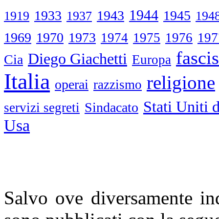
1944
1933
1943
1945
1919
1937
194
1969
1970
1973
1974
1975
1976
197
fasci
Diego Giachetti
Cia
Europa
Italia
religione
operai
razzismo
Stati Uniti
Sindacato
servizi segreti
Usa
Salvo ove diversamente ind